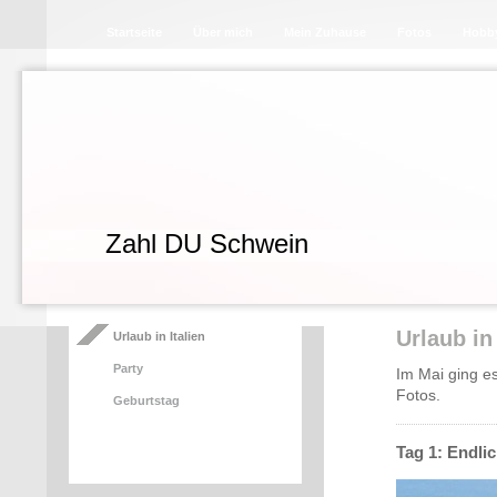
Startseite
Über mich
Mein Zuhause
Fotos
Hobb
Zahl DU Schwein
Urlaub in 
Urlaub in Italien
Party
Im Mai ging es
Fotos.
Geburtstag
Tag 1: Endl